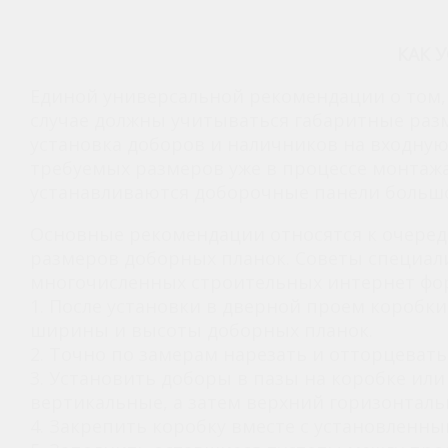
КАК 
Единой универсальной рекомендации о том, 
случае должны учитываться габаритные разм
установка доборов и наличников на входну
требуемых размеров уже в процессе монтаж
устанавливаются доборочные панели большо
Основные рекомендации относятся к очередн
размеров доборных планок. Советы специали
многочисленных строительных интернет фор
1. После установки в дверной проем коробк
ширины и высоты доборных планок.
2. Точно по замерам нарезать и отторцевать
3. Установить доборы в пазы на коробке ил
вертикальные, а затем верхний горизонталь
4. Закрепить коробку вместе с установленн