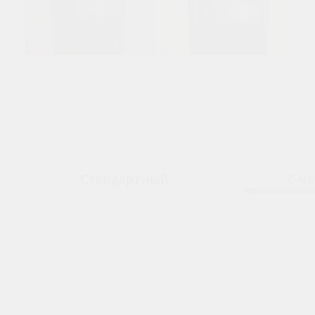
Стандартный
С ч