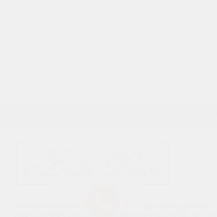
Главная
О компании
Прод
Компания BellaDoor работает с 2015 года. Мы предлагаем
Вам сотрудничество в реализации нашей продукции. Всегда